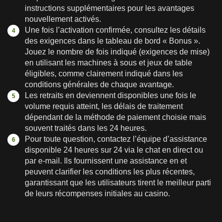
instructions supplémentaires pour les avantages
nouvellement activés.
Une fois l’activation confirmée, consultez les détails
des exigences dans le tableau de bord « Bonus ».
Jouez le nombre de fois indiqué (exigences de mise)
en utilisant les machines à sous et jeux de table
éligibles, comme clairement indiqué dans les
conditions générales de chaque avantage.
Les retraits en deviennent disponibles une fois le
volume requis atteint, les délais de traitement
dépendant de la méthode de paiement choisie mais
souvent traités dans les 24 heures.
Pour toute question, contactez l’équipe d’assistance
disponible 24 heures sur 24 via le chat en direct ou
par e-mail. Ils fournissent une assistance en et
peuvent clarifier les conditions les plus récentes,
garantissant que les utilisateurs tirent le meilleur parti
de leurs récompenses initiales au casino.