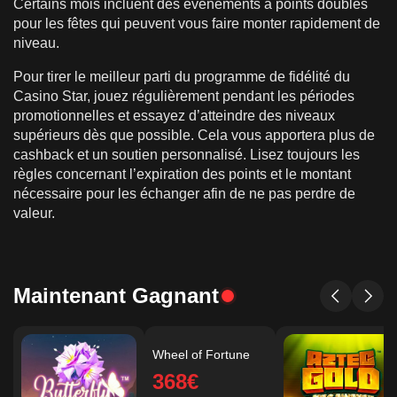
Certains mois incluent des événements à points doubles
pour les fêtes qui peuvent vous faire monter rapidement de
niveau.
Pour tirer le meilleur parti du programme de fidélité du
Casino Star, jouez régulièrement pendant les périodes
promotionnelles et essayez d’atteindre des niveaux
supérieurs dès que possible. Cela vous apportera plus de
cashback et un soutien personnalisé. Lisez toujours les
règles concernant l’expiration des points et le montant
nécessaire pour les échanger afin de ne pas perdre de
valeur.
Maintenant Gagnant