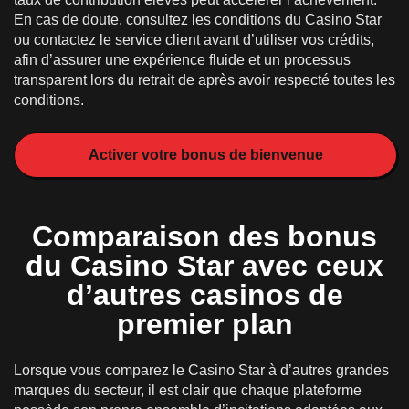
En cas de doute, consultez les conditions du Casino Star
ou contactez le service client avant d’utiliser vos crédits,
afin d’assurer une expérience fluide et un processus
transparent lors du retrait de après avoir respecté toutes les
conditions.
Activer votre bonus de bienvenue
Comparaison des bonus
du Casino Star avec ceux
d’autres casinos de
premier plan
Lorsque vous comparez le Casino Star à d’autres grandes
marques du secteur, il est clair que chaque plateforme