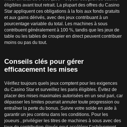
éligibles avant tout retrait. La plupart des offres du Casino
Star appliquent ces obligations à la fois aux fonds gratuits
et aux gains dérivés, avec des jeux contribuant à un
pourcentage variable du total. Les machines à sous
contribuent généralement à 100 %, tandis que les jeux de
table ou les tables de croupier en direct peuvent contribuer
moins ou pas du tout.
Conseils clés pour gérer
efficacement les mises
Vérifiez toujours quels jeux comptent pour les exigences
du Casino Star et surveillez les paris éligibles. Évitez de
placer des mises maximales autorisées en un seul pari, car
dépasser les limites pourrait annuler toute progression ou
entraîner la perte du bonus. Suivre votre solde en aide à
garantir un jeu continu dans les conditions. Pour les
joueurs , privilégier les titres de machines à sous avec des
taux de contribution élevés peut accélérer l’achèvement.