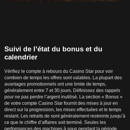
Suivi de l’état du bonus et du
calendrier
Vérifiez le compte à rebours du Casino Star pour voir
combien de temps les offres sont valables. La plupart des
avantages promotionnels ont une limite de temps,
généralement entre 7 et 30 jours. Définissez des rappels
pour ne pas perdre l’argent inutilisé. La section « Bonus »
de votre compte Casino Star fournit des mises à jour en
direct sur la progression, les mises effectuées et le temps
restant. Les retraits de sont généralement restreints jusqu’à
ce que le chiffre d’affaires soit terminé. Seules les
performances des machines à sous pendant la période