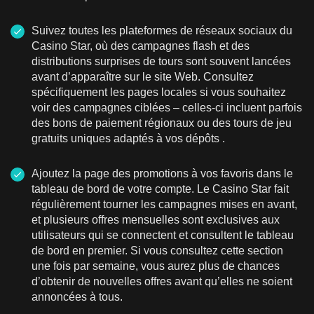
Suivez toutes les plateformes de réseaux sociaux du
Casino Star, où des campagnes flash et des
distributions surprises de tours sont souvent lancées
avant d’apparaître sur le site Web. Consultez
spécifiquement les pages locales si vous souhaitez
voir des campagnes ciblées – celles-ci incluent parfois
des bons de paiement régionaux ou des tours de jeu
gratuits uniques adaptés à vos dépôts .
Ajoutez la page des promotions à vos favoris dans le
tableau de bord de votre compte. Le Casino Star fait
régulièrement tourner les campagnes mises en avant,
et plusieurs offres mensuelles sont exclusives aux
utilisateurs qui se connectent et consultent le tableau
de bord en premier. Si vous consultez cette section
une fois par semaine, vous aurez plus de chances
d’obtenir de nouvelles offres avant qu’elles ne soient
annoncées à tous.