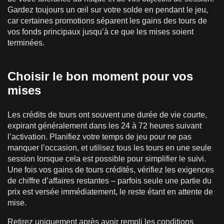
Gardez toujours un œil sur votre solde en pendant le jeu,
car certaines promotions séparent les gains des tours de
vos fonds principaux jusqu’à ce que les mises soient
terminées.
Choisir le bon moment pour vos
mises
Les crédits de tours ont souvent une durée de vie courte,
expirant généralement dans les 24 à 72 heures suivant
l’activation. Planifiez votre temps de jeu pour ne pas
manquer l’occasion, et utilisez tous les tours en une seule
session lorsque cela est possible pour simplifier le suivi.
Une fois vos gains de tours crédités, vérifiez les exigences
de chiffre d’affaires restantes – parfois seule une partie du
prix est versée immédiatement, le reste étant en attente de
mise.
Retirez uniquement après avoir rempli les conditions