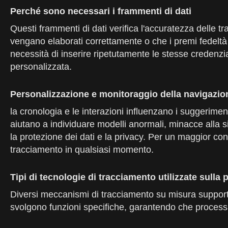
Perché sono necessari i frammenti di dati
Questi frammenti di dati verifica l'accuratezza delle 
vengano elaborati correttamente o che i premi fedeltà
necessità di inserire ripetutamente le stesse credenzial
personalizzata.
Personalizzazione e monitoraggio della navigazio
la cronologia e le interazioni influenzano i suggerimen
aiutano a individuare modelli anormali, minacce alla s
la protezione dei dati e la privacy. Per un maggior cont
tracciamento in qualsiasi momento.
Tipi di tecnologie di tracciamento utilizzate sulla 
Diversi meccanismi di tracciamento su misura supportan
svolgono funzioni specifiche, garantendo che processi 