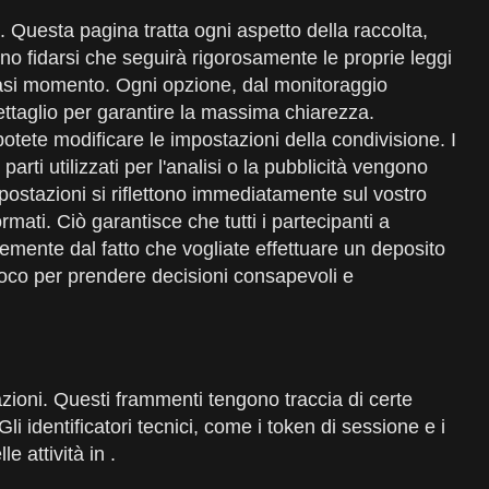
i. Questa pagina tratta ogni aspetto della raccolta,
ono fidarsi che seguirà rigorosamente le proprie leggi
siasi momento. Ogni opzione, dal monitoraggio
 dettaglio per garantire la massima chiarezza.
tete modificare le impostazioni della condivisione. I
parti utilizzati per l'analisi o la pubblicità vengono
mpostazioni si riflettono immediatamente sul vostro
rmati. Ciò garantisce che tutti i partecipanti a
temente dal fatto che vogliate effettuare un deposito
gioco per prendere decisioni consapevoli e
rmazioni. Questi frammenti tengono traccia di certe
li identificatori tecnici, come i token di sessione e i
e attività in .