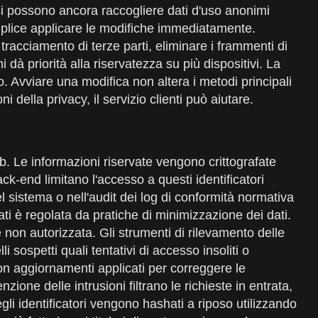
lisi possono ancora raccogliere dati d'uso anonimi
 semplice applicare le modifiche immediatamente.
tracciamento di terze parti, eliminare i frammenti di
dà priorità alla riservatezza su più dispositivi. La
o. Avviare una modifica non altera i metodi principali
i della privacy, il servizio clienti può aiutare.
eb. Le informazioni riservate vengono crittografate
ack-end limitano l'accesso a questi identificatori
el sistema o nell'audit dei log di conformità normativa
i è regolata da pratiche di minimizzazione dei dati.
ne non autorizzata. Gli strumenti di rilevamento delle
 sospetti quali tentativi di accesso insoliti o
con aggiornamenti applicati per correggere le
ione delle intrusioni filtrano le richieste in entrata,
egli identificatori vengono hashati a riposo utilizzando