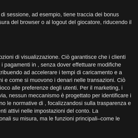
 di sessione, ad esempio, tiene traccia dei bonus
usura del browser o al logout del giocatore, riducendo il
zioni di visualizzazione. Ciò garantisce che i clienti
 i pagamenti in , senza dover effettuare modifiche
ontribuendo ad accelerare i tempi di caricamento e a
hi e come si muovono i denari nelle transazioni. Ciò
ioco alle preferenze degli utenti. Per il marketing, i
avia, nessun meccanismo è progettato per identificare i
no le normative di , focalizzandosi sulla trasparenza e
enti attivi nelle impostazioni del conto. La
zionali su misura, ma le funzioni principali–come le