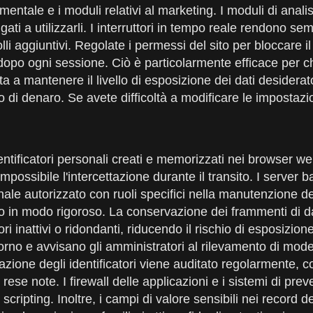
tamentale e i moduli relativi al marketing. I moduli di ana
igati a utilizzarli. I interruttori in tempo reale rendono
 aggiuntivi. Regolate i permessi del sito per bloccare il 
opo ogni sessione. Ciò è particolarmente efficace per chi 
a a mantenere il livello di esposizione dei dati desiderat
o di denaro. Se avete difficoltà a modificare le impostazion
entificatori personali creati e memorizzati nei browser w
possibile l'intercettazione durante il transito. I server b
onale autorizzato con ruoli specifici nella manutenzione d
 in modo rigoroso. La conservazione dei frammenti di dat
ri inattivi o ridondanti, riducendo il rischio di esposizio
orno e avvisano gli amministratori al rilevamento di modelli
zazione degli identificatori viene auditato regolarmente, 
e note. I firewall delle applicazioni e i sistemi di prevenz
scripting. Inoltre, i campi di valore sensibili nei record d