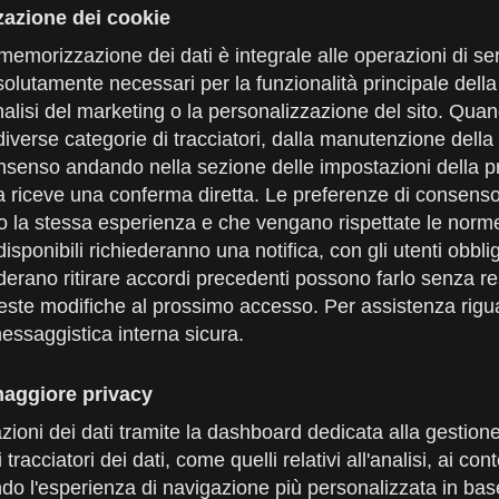
zazione dei cookie
 memorizzazione dei dati è integrale alle operazioni di s
olutamente necessari per la funzionalità principale della
nalisi del marketing o la personalizzazione del sito. Qua
iverse categorie di tracciatori, dalla manutenzione della
senso andando nella sezione delle impostazioni della pri
a riceve una conferma diretta. Le preferenze di consen
ano la stessa esperienza e che vengano rispettate le norme 
isponibili richiederanno una notifica, con gli utenti obb
erano ritirare accordi precedenti possono farlo senza rest
ueste modifiche al prossimo accesso. Per assistenza rigua
essaggistica interna sicura.
maggiore privacy
ioni dei dati tramite la dashboard dedicata alla gestione 
acciatori dei dati, come quelli relativi all'analisi, ai cont
dendo l'esperienza di navigazione più personalizzata in b