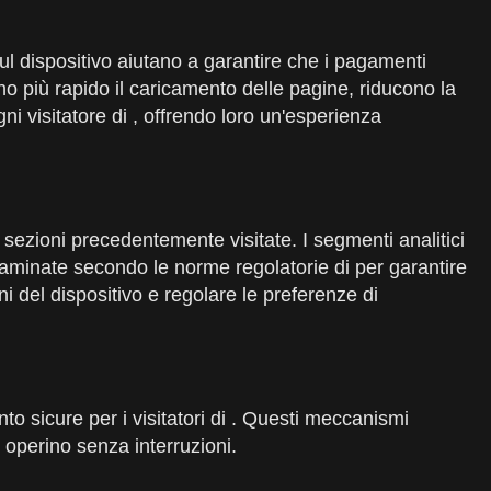
ul dispositivo aiutano a garantire che i pagamenti
o più rapido il caricamento delle pagine, riducono la
gni visitatore di , offrendo loro un'esperienza
o sezioni precedentemente visitate. I segmenti analitici
esaminate secondo le norme regolatorie di per garantire
ni del dispositivo e regolare le preferenze di
o sicure per i visitatori di . Questi meccanismi
 operino senza interruzioni.