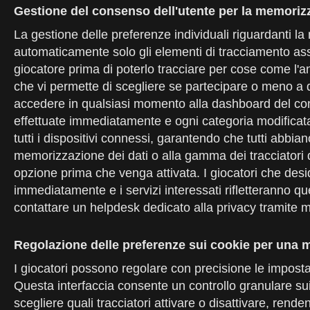
Gestione del consenso dell'utente per la memoriz
La gestione delle preferenze individuali riguardanti la
automaticamente solo gli elementi di tracciamento ass
giocatore prima di poterlo tracciare per cose come l'a
che vi permette di scegliere se partecipare o meno a d
accedere in qualsiasi momento alla dashboard del con
effettuate immediatamente e ogni categoria modificat
tutti i dispositivi connessi, garantendo che tutti abbi
memorizzazione dei dati o alla gamma dei tracciatori d
opzione prima che venga attivata. I giocatori che desid
immediatamente e i servizi interessati rifletteranno q
contattare un helpdesk dedicato alla privacy tramite m
Regolazione delle preferenze sui cookie per una 
I giocatori possono regolare con precisione le impostaz
Questa interfaccia consente un controllo granulare sui tr
scegliere quali tracciatori attivare o disattivare, ren