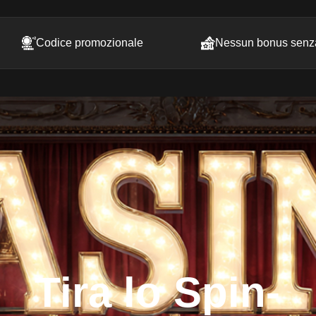
Codice promozionale
Nessun bonus senz
Tira lo Spin-