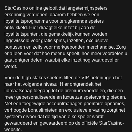
StarCasino online gelooft dat langetermijnspelers
erkenning verdienen, daarom hebben we een
loyaliteitsprogramma voor terugkerende spelers
ontwikkeld. Hier draagt elke inzet bij aan de
loyaliteitspunten, die gemakkelijk kunnen worden
ingewisseld voor gratis spins, inzetten, exclusieve
bonussen en zelfs voor merkgebonden merchandise. Zorg
er alleen voor dat hoe meer u speelt, hoe meer voordelen u
gaat ontgrendelen, waarbij elke inzet nog waardevoller
wordt.
Voor de high-stakes spelers tillen de VIP-beloningen het
naar het volgende niveau. Hier ontgrendelt het
lidmaatschap toegang tot de premium voordelen, die een
meer gepersonaliseerde en luxueuze spelervaring bieden.
Met een toegewijde accountmanager, prioritaire opnames,
verhoogde bonuslimieten en exclusieve ervaring zorgt het
systeem ervoor dat de tijd van elke speler wordt
gewaardeerd en gewaardeerd op de officiële StarCasino-
website.