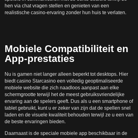
hen via chat vragen stellen en genieten van een
realistische casino-ervaring zonder hun huis te verlaten.
Mobiele Compatibiliteit en
App-prestaties
Nu is gamen niet langer alleen beperkt tot desktops. Hier
biedt casino Starcasino een volledig geoptimaliseerde
mobiele website die zich naadloos aanpast aan elke
schermgrootte terwijl het de meest gebruiksvriendelijke
ervaring aan de spelers geeft. Dus als u een smartphone of
tablet gebruikt, kunt u er zeker van zijn dat de spellen snel
laden en de visuele kwaliteit behouden terwijl ze u een van
de beste ervaringen bieden.
Daarnaast is de speciale mobiele app beschikbaar in de