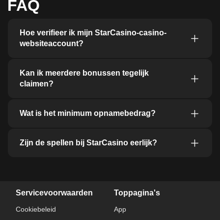
FAQ
Hoe verifieer ik mijn StarCasino-casino-
websiteaccount?
Kan ik meerdere bonussen tegelijk
claimen?
Wat is het minimum opnamebedrag?
Zijn de spellen bij StarCasino eerlijk?
Servicevoorwaarden
Toppagina's
Cookiebeleid
App