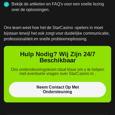
Bekijk de artikelen en FAQ's voor een snelle lezing
over de oplossingen.
Ons team weet hoe het de StarCasino -spelers in moet
bijstaan terwijl het ook zorgt voor duidelijke communicatie,
professionaliteit en snelle probleemoplossing.
Hulp Nodig? Wij Zijn 24/7
Beschikbaar
Ons ondersteuningsteam staat klaar om u te helpen
met eventuele vragen over StarCasino in .
Neem Contact Op Met
Ondersteuning