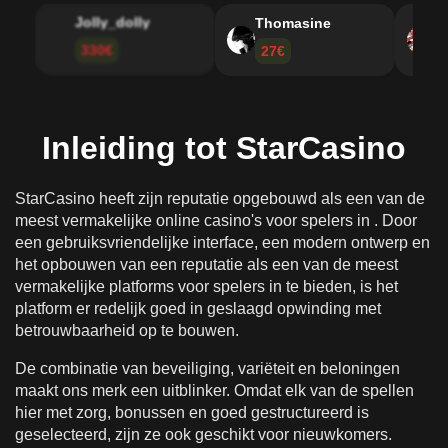
Jolly_dolly
Thomasine
F
330€
27€
Inleiding tot StarCasino
StarCasino heeft zijn reputatie opgebouwd als een van de
meest vermakelijke online casino's voor spelers in . Door
een gebruiksvriendelijke interface, een modern ontwerp en
het opbouwen van een reputatie als een van de meest
vermakelijke platforms voor spelers in te bieden, is het
platform er redelijk goed in geslaagd opwinding met
betrouwbaarheid op te bouwen.
De combinatie van beveiliging, variëteit en beloningen
maakt ons merk een uitblinker. Omdat elk van de spellen
hier met zorg, bonussen en goed gestructureerd is
geselecteerd, zijn ze ook geschikt voor nieuwkomers.