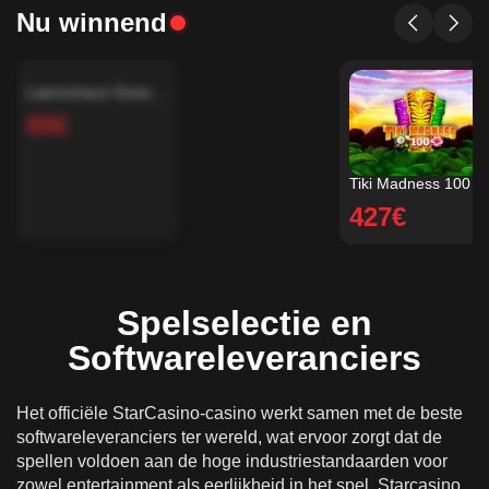
Nu winnend
Jacks Or Better 5 Hand
Leprechaun Goes To Hell
Happiest Christmas Tree
86€
89€
209€
Spelselectie en
Softwareleveranciers
Het officiële StarCasino-casino werkt samen met de beste
softwareleveranciers ter wereld, wat ervoor zorgt dat de
spellen voldoen aan de hoge industriestandaarden voor
zowel entertainment als eerlijkheid in het spel. Starcasino