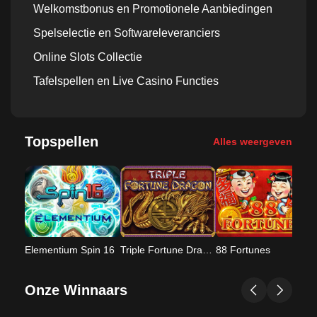
Welkomstbonus en Promotionele Aanbiedingen
Spelselectie en Softwareleveranciers
Online Slots Collectie
Tafelspellen en Live Casino Functies
Mobiele Compatibiliteit en App-prestaties
Betalingsmethoden en Verwerkingstijden
Topspellen
Alles weergeven
Beveiligingsmaatregelen en Spelersbescherming
Loyaliteitsprogramma en VIP-beloningen
Klantenservice
Elementium Spin 16
Triple Fortune Dragon
88 Fortunes
J
Onze Winnaars