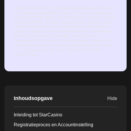
Starcasino heeft een reputatie opgebouwd als een van
de meest vermakelijke online casino's voor spelers in .
Het moderne ontwerp, de eenvoudige navigatie en de
spelbibliotheek, die bijna alle populaire genres bevat,
hebben dit platform tot het beste gemaakt, dat erin
slaagt opwinding en betrouwbaarheid te combineren.
Bovendien maken de variëteit, beloningen en
beveiliging StarCasino ook een uitblinker, waarbij elk
spel met bonussen en zorg is geselecteerd die zowel
voor nieuwkomers als voor regelmatige spelers
geschikt zijn.
Inhoudsopgave
Hide
Inleiding tot StarCasino
Registratieproces en Accountinstelling