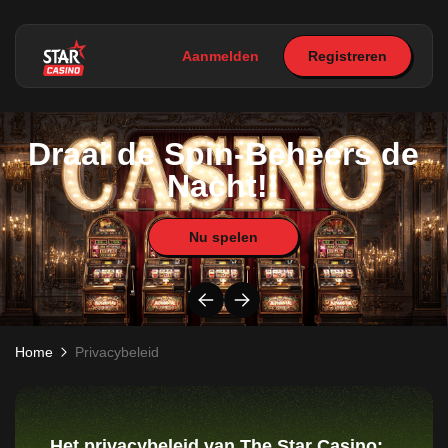
Aanmelden
Registreren
Draai de Spin-Beheers de
Nacht!!
Nu spelen
Home
Privacybeleid
Het privacybeleid van The Star Casino: